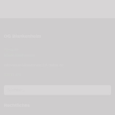
OG Blankenheim
Ahrtal 46
53945 Blankenheim
eifelverein-blankenheim@t-online.de
02697 372
Suchen
...
Rechtliches